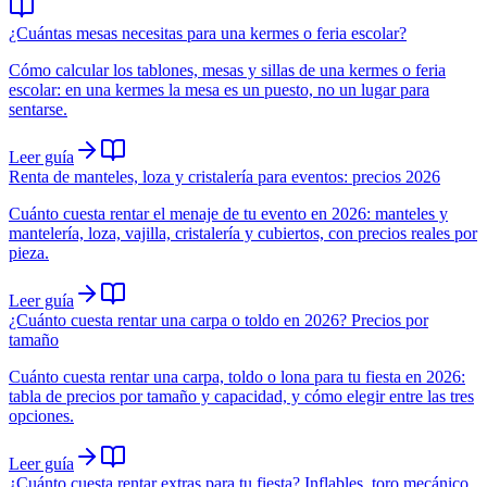
¿Cuántas mesas necesitas para una kermes o feria escolar?
Cómo calcular los tablones, mesas y sillas de una kermes o feria
escolar: en una kermes la mesa es un puesto, no un lugar para
sentarse.
Leer guía
Renta de manteles, loza y cristalería para eventos: precios 2026
Cuánto cuesta rentar el menaje de tu evento en 2026: manteles y
mantelería, loza, vajilla, cristalería y cubiertos, con precios reales por
pieza.
Leer guía
¿Cuánto cuesta rentar una carpa o toldo en 2026? Precios por
tamaño
Cuánto cuesta rentar una carpa, toldo o lona para tu fiesta en 2026:
tabla de precios por tamaño y capacidad, y cómo elegir entre las tres
opciones.
Leer guía
¿Cuánto cuesta rentar extras para tu fiesta? Inflables, toro mecánico,