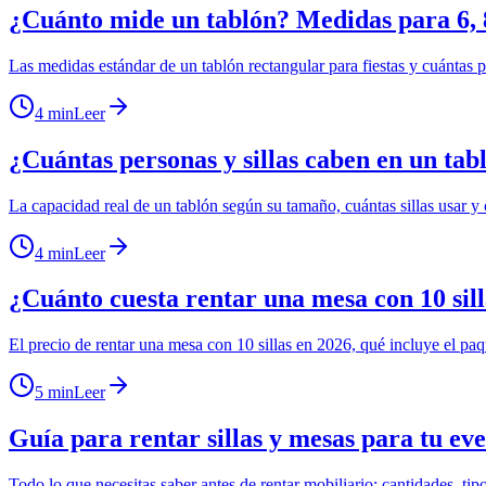
¿Cuánto mide un tablón? Medidas para 6, 
Las medidas estándar de un tablón rectangular para fiestas y cuántas
4 min
Leer
¿Cuántas personas y sillas caben en un tab
La capacidad real de un tablón según su tamaño, cuántas sillas usar y có
4 min
Leer
¿Cuánto cuesta rentar una mesa con 10 sil
El precio de rentar una mesa con 10 sillas en 2026, qué incluye el paqu
5 min
Leer
Guía para rentar sillas y mesas para tu ev
Todo lo que necesitas saber antes de rentar mobiliario: cantidades, tip