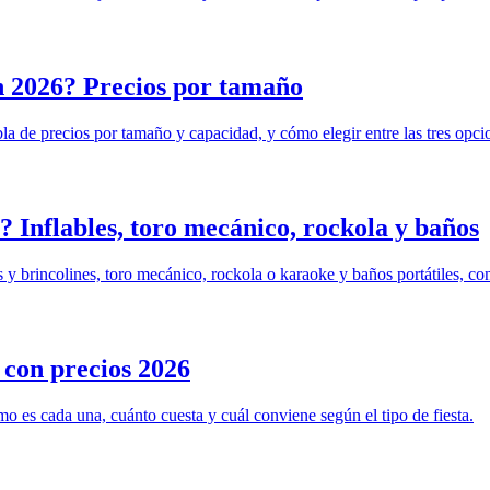
n 2026? Precios por tamaño
bla de precios por tamaño y capacidad, y cómo elegir entre las tres opci
? Inflables, toro mecánico, rockola y baños
es y brincolines, toro mecánico, rockola o karaoke y baños portátiles, c
a con precios 2026
mo es cada una, cuánto cuesta y cuál conviene según el tipo de fiesta.