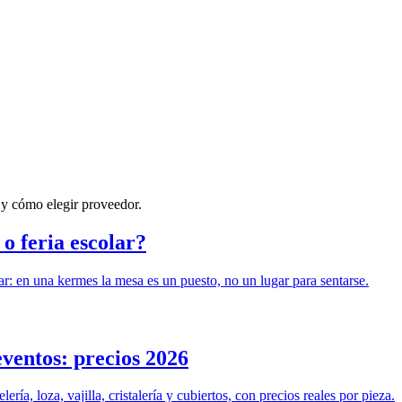
 y cómo elegir proveedor.
o feria escolar?
ar: en una kermes la mesa es un puesto, no un lugar para sentarse.
eventos: precios 2026
ía, loza, vajilla, cristalería y cubiertos, con precios reales por pieza.