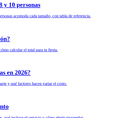
8 y 10 personas
 personas acomoda cada tamaño, con tabla de referencia.
lón?
mo calcular el total para tu fiesta.
las en 2026?
ete y qué factores hacen variar el costo.
ento
os, qué incluye el servicio y cómo elegir proveedor.