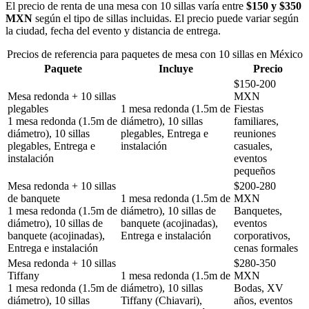
El precio de renta de una mesa con 10 sillas varía entre
$150 y $350
MXN
según el tipo de sillas incluidas. El precio puede variar según
la ciudad, fecha del evento y distancia de entrega.
Precios de referencia para paquetes de mesa con 10 sillas en México
Paquete
Incluye
Precio
$
150
-
200
Mesa redonda + 10 sillas
MXN
plegables
1 mesa redonda (1.5m de
Fiestas
1 mesa redonda (1.5m de
diámetro), 10 sillas
familiares,
diámetro), 10 sillas
plegables, Entrega e
reuniones
plegables, Entrega e
instalación
casuales,
instalación
eventos
pequeños
Mesa redonda + 10 sillas
$
200
-
280
de banquete
1 mesa redonda (1.5m de
MXN
1 mesa redonda (1.5m de
diámetro), 10 sillas de
Banquetes,
diámetro), 10 sillas de
banquete (acojinadas),
eventos
banquete (acojinadas),
Entrega e instalación
corporativos,
Entrega e instalación
cenas formales
Mesa redonda + 10 sillas
$
280
-
350
Tiffany
1 mesa redonda (1.5m de
MXN
1 mesa redonda (1.5m de
diámetro), 10 sillas
Bodas, XV
diámetro), 10 sillas
Tiffany (Chiavari),
años, eventos