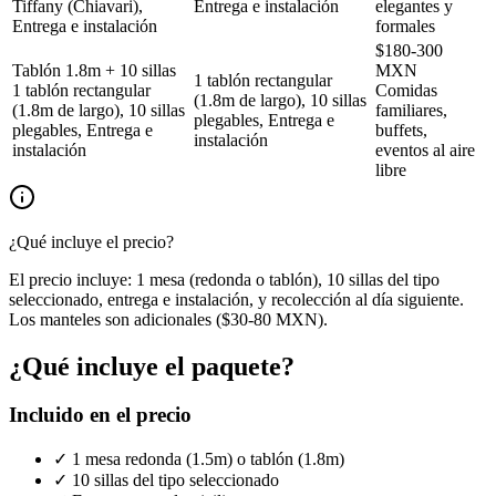
Tiffany (Chiavari),
Entrega e instalación
elegantes y
Entrega e instalación
formales
$
180
-
300
Tablón 1.8m + 10 sillas
MXN
1 tablón rectangular
1 tablón rectangular
Comidas
(1.8m de largo), 10 sillas
(1.8m de largo), 10 sillas
familiares,
plegables, Entrega e
plegables, Entrega e
buffets,
instalación
instalación
eventos al aire
libre
¿Qué incluye el precio?
El precio incluye: 1 mesa (redonda o tablón), 10 sillas del tipo
seleccionado, entrega e instalación, y recolección al día siguiente.
Los manteles son adicionales ($30-80 MXN).
¿Qué incluye el paquete?
Incluido en el precio
✓ 1 mesa redonda (1.5m) o tablón (1.8m)
✓ 10 sillas del tipo seleccionado