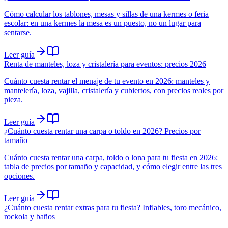
Cómo calcular los tablones, mesas y sillas de una kermes o feria
escolar: en una kermes la mesa es un puesto, no un lugar para
sentarse.
Leer guía
Renta de manteles, loza y cristalería para eventos: precios 2026
Cuánto cuesta rentar el menaje de tu evento en 2026: manteles y
mantelería, loza, vajilla, cristalería y cubiertos, con precios reales por
pieza.
Leer guía
¿Cuánto cuesta rentar una carpa o toldo en 2026? Precios por
tamaño
Cuánto cuesta rentar una carpa, toldo o lona para tu fiesta en 2026:
tabla de precios por tamaño y capacidad, y cómo elegir entre las tres
opciones.
Leer guía
¿Cuánto cuesta rentar extras para tu fiesta? Inflables, toro mecánico,
rockola y baños