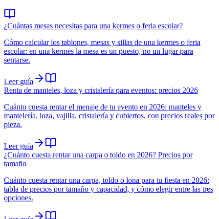
¿Cuántas mesas necesitas para una kermes o feria escolar?
Cómo calcular los tablones, mesas y sillas de una kermes o feria
escolar: en una kermes la mesa es un puesto, no un lugar para
sentarse.
Leer guía
Renta de manteles, loza y cristalería para eventos: precios 2026
Cuánto cuesta rentar el menaje de tu evento en 2026: manteles y
mantelería, loza, vajilla, cristalería y cubiertos, con precios reales por
pieza.
Leer guía
¿Cuánto cuesta rentar una carpa o toldo en 2026? Precios por
tamaño
Cuánto cuesta rentar una carpa, toldo o lona para tu fiesta en 2026:
tabla de precios por tamaño y capacidad, y cómo elegir entre las tres
opciones.