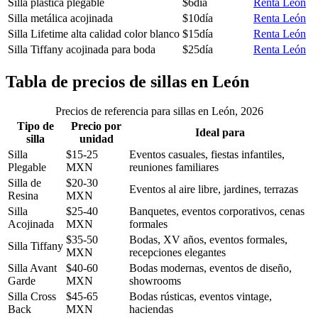
Silla plástica plegable
$6
día
Renta León
Silla metálica acojinada
$10
día
Renta León
Silla Lifetime alta calidad color blanco
$15
día
Renta León
Silla Tiffany acojinada para boda
$25
día
Renta León
Tabla de precios de
sillas
en
León
Precios de referencia para sillas en León, 2026
Tipo de
Precio por
Ideal para
silla
unidad
Silla
$
15
-
25
Eventos casuales, fiestas infantiles,
Plegable
MXN
reuniones familiares
Silla de
$
20
-
30
Eventos al aire libre, jardines, terrazas
Resina
MXN
Silla
$
25
-
40
Banquetes, eventos corporativos, cenas
Acojinada
MXN
formales
$
35
-
50
Bodas, XV años, eventos formales,
Silla Tiffany
MXN
recepciones elegantes
Silla Avant
$
40
-
60
Bodas modernas, eventos de diseño,
Garde
MXN
showrooms
Silla Cross
$
45
-
65
Bodas rústicas, eventos vintage,
Back
MXN
haciendas