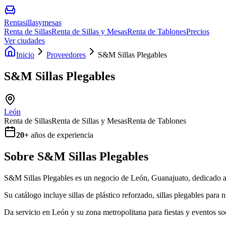
Rentasillasymesas
Renta de Sillas
Renta de Sillas y Mesas
Renta de Tablones
Precios
Ver ciudades
Inicio
Proveedores
S&M Sillas Plegables
S&M Sillas Plegables
León
Renta de Sillas
Renta de Sillas y Mesas
Renta de Tablones
20
+
años de experiencia
Sobre
S&M Sillas Plegables
S&M Sillas Plegables es un negocio de León, Guanajuato, dedicado a l
Su catálogo incluye sillas de plástico reforzado, sillas plegables para
Da servicio en León y su zona metropolitana para fiestas y eventos soc