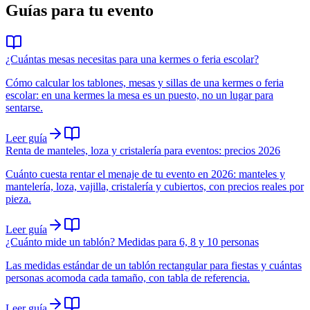
Guías para tu evento
¿Cuántas mesas necesitas para una kermes o feria escolar?
Cómo calcular los tablones, mesas y sillas de una kermes o feria
escolar: en una kermes la mesa es un puesto, no un lugar para
sentarse.
Leer guía
Renta de manteles, loza y cristalería para eventos: precios 2026
Cuánto cuesta rentar el menaje de tu evento en 2026: manteles y
mantelería, loza, vajilla, cristalería y cubiertos, con precios reales por
pieza.
Leer guía
¿Cuánto mide un tablón? Medidas para 6, 8 y 10 personas
Las medidas estándar de un tablón rectangular para fiestas y cuántas
personas acomoda cada tamaño, con tabla de referencia.
Leer guía