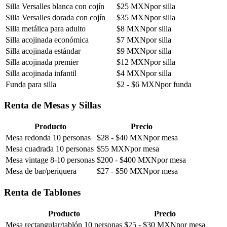
Silla Versalles blanca con cojín
$
25
MXN
por silla
Silla Versalles dorada con cojín
$
35
MXN
por silla
Silla metálica para adulto
$
8
MXN
por silla
Silla acojinada económica
$
7
MXN
por silla
Silla acojinada estándar
$
9
MXN
por silla
Silla acojinada premier
$
12
MXN
por silla
Silla acojinada infantil
$
4
MXN
por silla
Funda para silla
$
2
- $
6
MXN
por funda
Renta de Mesas y Sillas
Producto
Precio
Mesa redonda 10 personas
$
28
- $
40
MXN
por mesa
Mesa cuadrada 10 personas
$
55
MXN
por mesa
Mesa vintage 8-10 personas
$
200
- $
400
MXN
por mesa
Mesa de bar/periquera
$
27
- $
50
MXN
por mesa
Renta de Tablones
Producto
Precio
Mesa rectangular/tablón 10 personas
$
25
- $
30
MXN
por mesa