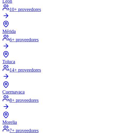
León
10
+ proveedores
Mérida
6
+ proveedores
Toluca
14
+ proveedores
Cuernavaca
8
+ proveedores
Morelia
7
+ proveedores