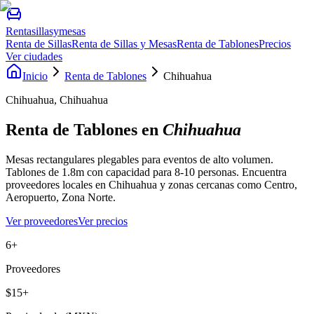
Rentasillasymesas
Renta de Sillas
Renta de Sillas y Mesas
Renta de Tablones
Precios
Ver ciudades
Inicio
Renta de Tablones
Chihuahua
Chihuahua, Chihuahua
Renta de Tablones
en
Chihuahua
Mesas rectangulares plegables para eventos de alto volumen.
Tablones de 1.8m con capacidad para 8-10 personas.
Encuentra
proveedores locales en
Chihuahua
y zonas cercanas como
Centro,
Aeropuerto, Zona Norte
.
Ver proveedores
Ver precios
6+
Proveedores
$15+