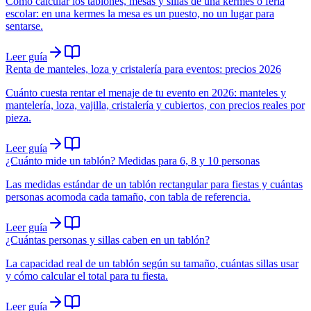
Cómo calcular los tablones, mesas y sillas de una kermes o feria
escolar: en una kermes la mesa es un puesto, no un lugar para
sentarse.
Leer guía
Renta de manteles, loza y cristalería para eventos: precios 2026
Cuánto cuesta rentar el menaje de tu evento en 2026: manteles y
mantelería, loza, vajilla, cristalería y cubiertos, con precios reales por
pieza.
Leer guía
¿Cuánto mide un tablón? Medidas para 6, 8 y 10 personas
Las medidas estándar de un tablón rectangular para fiestas y cuántas
personas acomoda cada tamaño, con tabla de referencia.
Leer guía
¿Cuántas personas y sillas caben en un tablón?
La capacidad real de un tablón según su tamaño, cuántas sillas usar
y cómo calcular el total para tu fiesta.
Leer guía