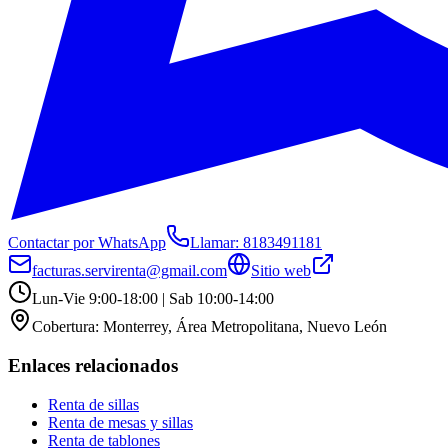
Contactar por WhatsApp
Llamar:
8183491181
facturas.servirenta@gmail.com
Sitio web
Lun-Vie 9:00-18:00 | Sab 10:00-14:00
Cobertura:
Monterrey, Área Metropolitana, Nuevo León
Enlaces relacionados
Renta de sillas
Renta de mesas y sillas
Renta de tablones