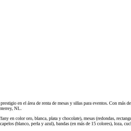
restigio en el área de renta de mesas y sillas para eventos. Con más 
nterrey, NL.
Tiffany en color oro, blanca, plata y chocolate), mesas (redondas, rectang
apelos (blanco, perla y azul), bandas (en más de 15 colores), loza, cuchi