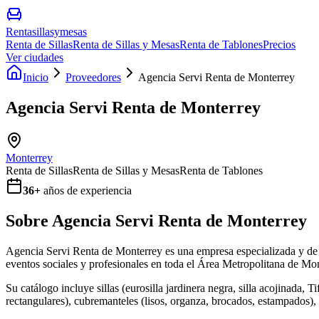
Rentasillasymesas
Renta de Sillas
Renta de Sillas y Mesas
Renta de Tablones
Precios
Ver ciudades
Inicio
Proveedores
Agencia Servi Renta de Monterrey
Agencia Servi Renta de Monterrey
Monterrey
Renta de Sillas
Renta de Sillas y Mesas
Renta de Tablones
36
+
años de experiencia
Sobre
Agencia Servi Renta de Monterrey
Agencia Servi Renta de Monterrey es una empresa especializada y de p
eventos sociales y profesionales en toda el Área Metropolitana de Mo
Su catálogo incluye sillas (eurosilla jardinera negra, silla acojinada, 
rectangulares), cubremanteles (lisos, organza, brocados, estampados), c