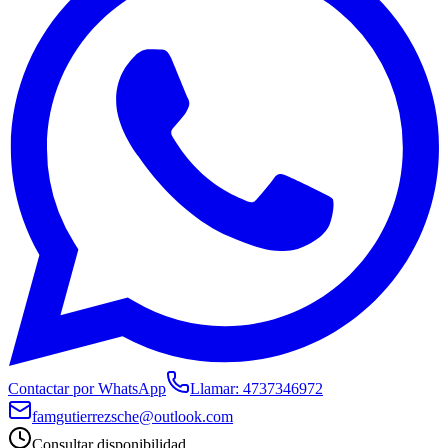
Contactar por WhatsApp
Llamar:
4737346972
famgutierrezsche@outlook.com
Consultar disponibilidad