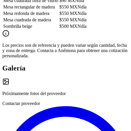
Mesa cuadrada fibra de vidrio
$
90
MXN
día
Mesa rectangular de madera
$
550
MXN
día
Mesa redonda de madera
$
550
MXN
día
Mesa cuadrada de madera
$
550
MXN
día
Sombrilla beige
$
500
MXN
día
Los precios son de referencia y pueden variar según cantidad, fecha
y zona de entrega. Contacta a
Anémona
para obtener una cotización
personalizada.
Galería
Próximamente fotos del proveedor
Contactar proveedor