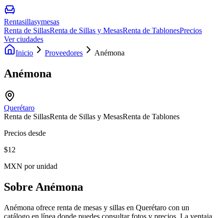
Rentasillasymesas
Renta de Sillas
Renta de Sillas y Mesas
Renta de Tablones
Precios
Ver ciudades
Inicio
Proveedores
Anémona
Anémona
Querétaro
Renta de Sillas
Renta de Sillas y Mesas
Renta de Tablones
Precios desde
$
12
MXN por unidad
Sobre
Anémona
Anémona ofrece renta de mesas y sillas en Querétaro con un
catálogo en línea donde puedes consultar fotos y precios. La ventaja