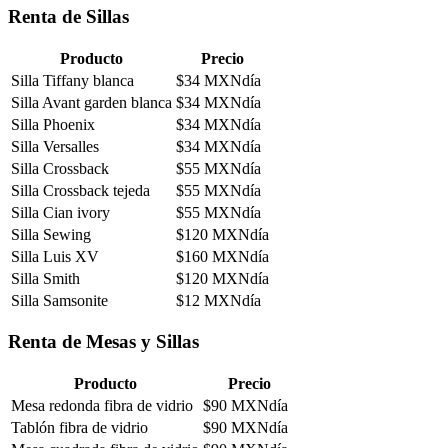
Renta de Sillas
Producto
Precio
Silla Tiffany blanca
$
34
MXN
día
Silla Avant garden blanca
$
34
MXN
día
Silla Phoenix
$
34
MXN
día
Silla Versalles
$
34
MXN
día
Silla Crossback
$
55
MXN
día
Silla Crossback tejeda
$
55
MXN
día
Silla Cian ivory
$
55
MXN
día
Silla Sewing
$
120
MXN
día
Silla Luis XV
$
160
MXN
día
Silla Smith
$
120
MXN
día
Silla Samsonite
$
12
MXN
día
Renta de Mesas y Sillas
Producto
Precio
Mesa redonda fibra de vidrio
$
90
MXN
día
Tablón fibra de vidrio
$
90
MXN
día