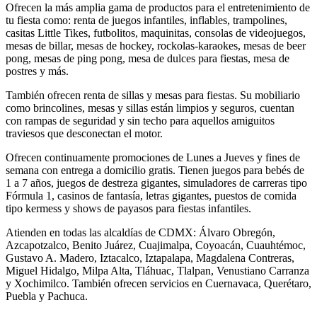
Ofrecen la más amplia gama de productos para el entretenimiento de
tu fiesta como: renta de juegos infantiles, inflables, trampolines,
casitas Little Tikes, futbolitos, maquinitas, consolas de videojuegos,
mesas de billar, mesas de hockey, rockolas-karaokes, mesas de beer
pong, mesas de ping pong, mesa de dulces para fiestas, mesa de
postres y más.
También ofrecen renta de sillas y mesas para fiestas. Su mobiliario
como brincolines, mesas y sillas están limpios y seguros, cuentan
con rampas de seguridad y sin techo para aquellos amiguitos
traviesos que desconectan el motor.
Ofrecen continuamente promociones de Lunes a Jueves y fines de
semana con entrega a domicilio gratis. Tienen juegos para bebés de
1 a 7 años, juegos de destreza gigantes, simuladores de carreras tipo
Fórmula 1, casinos de fantasía, letras gigantes, puestos de comida
tipo kermess y shows de payasos para fiestas infantiles.
Atienden en todas las alcaldías de CDMX: Álvaro Obregón,
Azcapotzalco, Benito Juárez, Cuajimalpa, Coyoacán, Cuauhtémoc,
Gustavo A. Madero, Iztacalco, Iztapalapa, Magdalena Contreras,
Miguel Hidalgo, Milpa Alta, Tláhuac, Tlalpan, Venustiano Carranza
y Xochimilco. También ofrecen servicios en Cuernavaca, Querétaro,
Puebla y Pachuca.