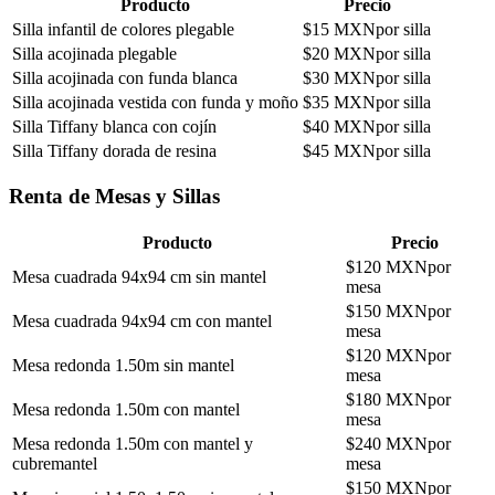
Producto
Precio
Silla infantil de colores plegable
$
15
MXN
por silla
Silla acojinada plegable
$
20
MXN
por silla
Silla acojinada con funda blanca
$
30
MXN
por silla
Silla acojinada vestida con funda y moño
$
35
MXN
por silla
Silla Tiffany blanca con cojín
$
40
MXN
por silla
Silla Tiffany dorada de resina
$
45
MXN
por silla
Renta de Mesas y Sillas
Producto
Precio
$
120
MXN
por
Mesa cuadrada 94x94 cm sin mantel
mesa
$
150
MXN
por
Mesa cuadrada 94x94 cm con mantel
mesa
$
120
MXN
por
Mesa redonda 1.50m sin mantel
mesa
$
180
MXN
por
Mesa redonda 1.50m con mantel
mesa
Mesa redonda 1.50m con mantel y
$
240
MXN
por
cubremantel
mesa
$
150
MXN
por