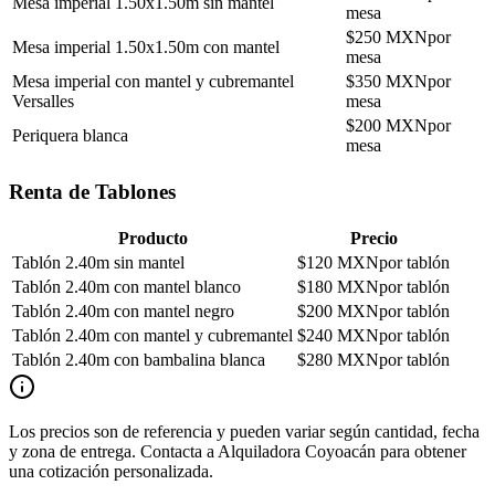
Mesa imperial 1.50x1.50m sin mantel
mesa
$
250
MXN
por
Mesa imperial 1.50x1.50m con mantel
mesa
Mesa imperial con mantel y cubremantel
$
350
MXN
por
Versalles
mesa
$
200
MXN
por
Periquera blanca
mesa
Renta de Tablones
Producto
Precio
Tablón 2.40m sin mantel
$
120
MXN
por tablón
Tablón 2.40m con mantel blanco
$
180
MXN
por tablón
Tablón 2.40m con mantel negro
$
200
MXN
por tablón
Tablón 2.40m con mantel y cubremantel
$
240
MXN
por tablón
Tablón 2.40m con bambalina blanca
$
280
MXN
por tablón
Los precios son de referencia y pueden variar según cantidad, fecha
y zona de entrega. Contacta a
Alquiladora Coyoacán
para obtener
una cotización personalizada.