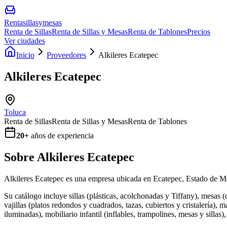
Rentasillasymesas
Renta de Sillas
Renta de Sillas y Mesas
Renta de Tablones
Precios
Ver ciudades
Inicio
Proveedores
Alkileres Ecatepec
Alkileres Ecatepec
Toluca
Renta de Sillas
Renta de Sillas y Mesas
Renta de Tablones
20
+
años de experiencia
Sobre
Alkileres Ecatepec
Alkileres Ecatepec es una empresa ubicada en Ecatepec, Estado de Méxi
Su catálogo incluye sillas (plásticas, acolchonadas y Tiffany), mesas 
vajillas (platos redondos y cuadrados, tazas, cubiertos y cristalería),
iluminadas), mobiliario infantil (inflables, trampolines, mesas y sillas