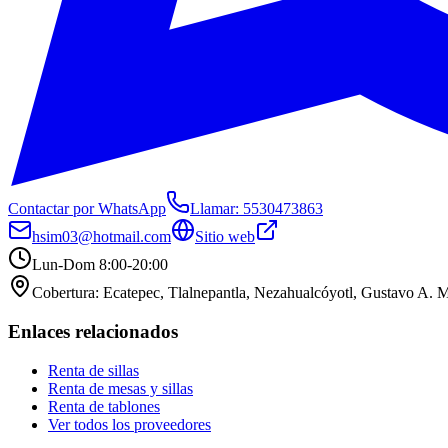
Contactar por WhatsApp
Llamar:
5530473863
hsim03@hotmail.com
Sitio web
Lun-Dom 8:00-20:00
Cobertura:
Ecatepec, Tlalnepantla, Nezahualcóyotl, Gustavo A. 
Enlaces relacionados
Renta de sillas
Renta de mesas y sillas
Renta de tablones
Ver todos los proveedores